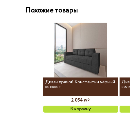
Похожие товары
Диван прямой Константин чёрный
Див
вельвет
вел
2 054
руб.
В корзину