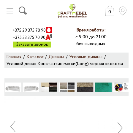
0
КАТАЛОГ
ГАРАНТИИ
Время работы:
+375 29 375 70 90
ПРАЙС-ЛИСТ
с 9.00 до 21.00
+375 33 375 70 90
без выходных
ДОСТАВКА
Заказать звонок
ОПЛАТА
Главная
/
Каталог
/
Диваны
/
Угловые диваны
/
РАССРОЧКА
Угловой диван Константин макси(Long) чёрная экокожа
О КОМПАНИИ
ДИЛЕРАМ
ОТЗЫВЫ
МЕБЕЛЬ ОПТОМ
КОНТАКТЫ
НАША ПРОДУКЦИЯ:
+
ДИВАНЫ
+
КРОВАТИ