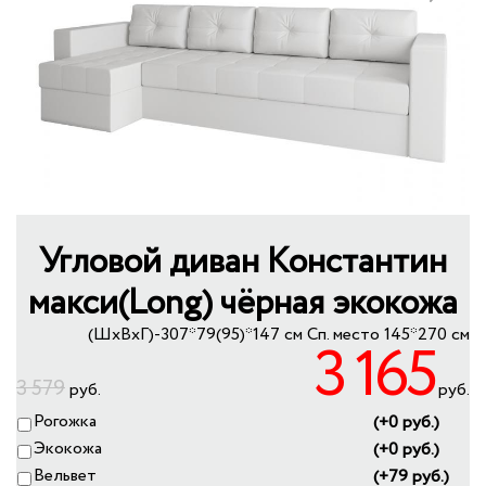
+
КУХНИ
Previous
Next
+
КРЕСЛА-КРОВАТИ
+
МЕБЕЛЬ ИЗ РОТАНГА
+
КОРПУСНАЯ МЕБЕЛЬ
ПУФЫ
МЕБЕЛЬ ИЗ МАССИВА
СПАЛЬНЫЕ ГАРНИТУРЫ
УЦЕНКА
Угловой диван Константин
макси(Long) чёрная экокожа
(ШхВхГ)-307*79(95)*147 см
Сп. место 145*270 см
3 165
3 579
руб.
руб.
Рогожка
(+0 руб.)
Экокожа
(+0 руб.)
Вельвет
(+79 руб.)