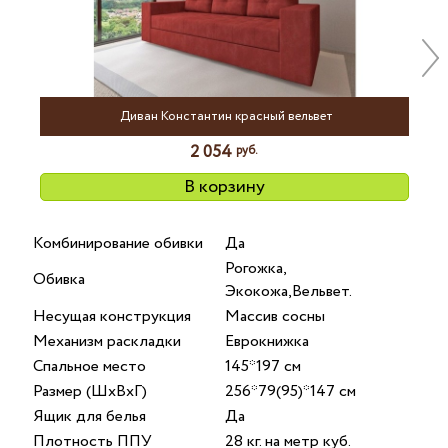
Nex
Диван Константин красный вельвет
2 054
руб.
В корзину
Комбинирование обивки
Да
Рогожка,
Обивка
Экокожа,Вельвет.
Несущая конструкция
Массив сосны
Механизм раскладки
Еврокнижка
Спальное место
145*197 см
Размер (ШхВхГ)
256*79(95)*147 см
Ящик для белья
Да
Плотность ППУ
28 кг. на метр куб.