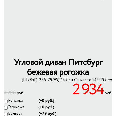
+
КУХНИ
Previous
Next
+
КРЕСЛА-КРОВАТИ
+
МЕБЕЛЬ ИЗ РОТАНГА
+
КОРПУСНАЯ МЕБЕЛЬ
ПУФЫ
МЕБЕЛЬ ИЗ МАССИВА
СПАЛЬНЫЕ ГАРНИТУРЫ
УЦЕНКА
Угловой диван Питсбург
бежевая рогожка
(ШхВхГ)-256*79(95)*147 см
Сп. место 145*197 см
2 934
3 206
руб.
руб.
Рогожка
(+0 руб.)
Экокожа
(+0 руб.)
Вельвет
(+79 руб.)