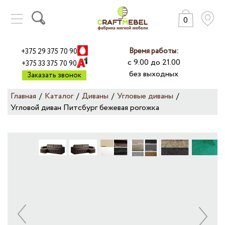
0
КАТАЛОГ
ГАРАНТИИ
Время работы:
+375 29 375 70 90
ПРАЙС-ЛИСТ
с 9.00 до 21.00
+375 33 375 70 90
без выходных
ДОСТАВКА
Заказать звонок
ОПЛАТА
Главная
/
Каталог
/
Диваны
/
Угловые диваны
/
РАССРОЧКА
Угловой диван Питсбург бежевая рогожка
О КОМПАНИИ
ДИЛЕРАМ
ОТЗЫВЫ
МЕБЕЛЬ ОПТОМ
КОНТАКТЫ
НАША ПРОДУКЦИЯ:
+
ДИВАНЫ
+
КРОВАТИ