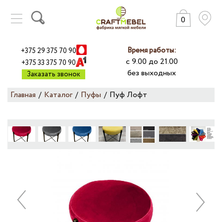
0
КАТАЛОГ
ГАРАНТИИ
Время работы:
+375 29 375 70 90
ПРАЙС-ЛИСТ
с 9.00 до 21.00
+375 33 375 70 90
без выходных
ДОСТАВКА
Заказать звонок
ОПЛАТА
Главная
/
Каталог
/
Пуфы
/
Пуф Лофт
РАССРОЧКА
О КОМПАНИИ
ДИЛЕРАМ
ОТЗЫВЫ
МЕБЕЛЬ ОПТОМ
КОНТАКТЫ
НАША ПРОДУКЦИЯ:
+
ДИВАНЫ
+
КРОВАТИ
Previous
Next