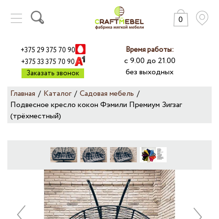
0
КАТАЛОГ
ГАРАНТИИ
Время работы:
+375 29 375 70 90
ПРАЙС-ЛИСТ
с 9.00 до 21.00
+375 33 375 70 90
без выходных
ДОСТАВКА
Заказать звонок
ОПЛАТА
Главная
/
Каталог
/
Садовая мебель
/
РАССРОЧКА
Подвесное кресло кокон Фэмили Премиум Зигзаг
О КОМПАНИИ
(трёхместный)
ДИЛЕРАМ
ОТЗЫВЫ
МЕБЕЛЬ ОПТОМ
КОНТАКТЫ
НАША ПРОДУКЦИЯ:
+
ДИВАНЫ
+
КРОВАТИ