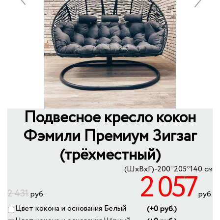
+
КУХНИ
+
Previous
Next
КРЕСЛА-КРОВАТИ
+
МЕБЕЛЬ ИЗ РОТАНГА
+
КОРПУСНАЯ МЕБЕЛЬ
ПУФЫ
МЕБЕЛЬ ИЗ МАССИВА
СПАЛЬНЫЕ ГАРНИТУРЫ
УЦЕНКА
Подвесное кресло кокон
Фэмили Премиум Зигзаг
(трёхместный)
(ШхВхГ)-200*205*140 см
2 057
2 431
руб.
руб.
Цвет кокона и основания Белый
(+0 руб.)